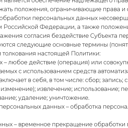
ки является обеспечение надлежащего пра
ржать положения, ограничивающие права и
обработки персональных данных несоверше
 Российской Федерации, а также положени
ажения согласия бездействие Субъекта пе
ьзуются следующие основные термины (пон
 толкования настоящей Политики:
 – любое действие (операция) или совокупн
мых с использованием средств автоматиза
лючает в себя, в том числе: сбор; запись;
 изменение); извлечение; использование; п
вание; удаление; уничтожение.
 персональных данных – обработка персон
нных – временное прекращение обработки 