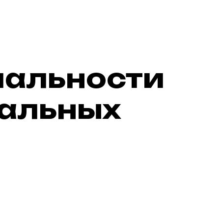
иальности
нальных