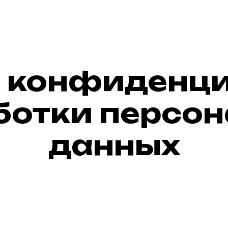
 конфиденц
ботки персо
данных